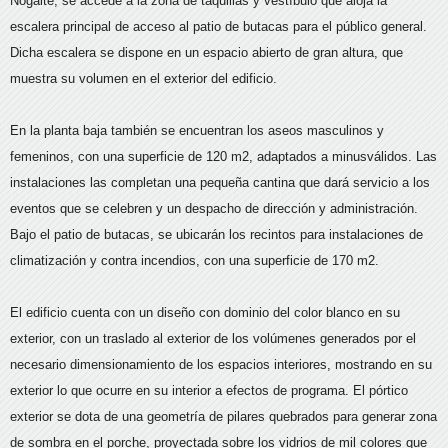
Nogalte, se accede a la zona de taquillas y vestíbulo que aloja la
escalera principal de acceso al patio de butacas para el público general.
Dicha escalera se dispone en un espacio abierto de gran altura, que
muestra su volumen en el exterior del edificio.
En la planta baja también se encuentran los aseos masculinos y
femeninos, con una superficie de 120 m2, adaptados a minusválidos. Las
instalaciones las completan una pequeña cantina que dará servicio a los
eventos que se celebren y un despacho de dirección y administración.
Bajo el patio de butacas, se ubicarán los recintos para instalaciones de
climatización y contra incendios, con una superficie de 170 m2.
El edificio cuenta con un diseño con dominio del color blanco en su
exterior, con un traslado al exterior de los volúmenes generados por el
necesario dimensionamiento de los espacios interiores, mostrando en su
exterior lo que ocurre en su interior a efectos de programa. El pórtico
exterior se dota de una geometría de pilares quebrados para generar zona
de sombra en el porche, proyectada sobre los vidrios de mil colores que