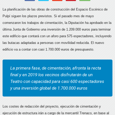
La planificación de las obras de construcción del Espacio Escénico de
Pulpí siguen los plazos previstos. Si el pasado mes de mayo
comenzaron los trabajos de cimentación, la Diputación ha aprobado en la
última Junta de Gobierno una inversión de 1.209.000 euros para terminar
este edificio que contará con un aforo para 575 espectadores, incluyendo
las butacas adaptadas a personas con movilidad reducida. El nuevo
edificio va a contar con casi 1.700.000 euros de presupuesto.
La primera fase, de cimentación, afronta la recta
final y en 2019 los vecinos disfrutarán de un
Teatro con capacidad para casi 600 espectadores
y una inversión global de 1.700.000 euros
Los costes de redacción del proyecto, ejecución de cimentación y
ejecución de estructura irán a cargo de la mercantil Trenaco, en base al