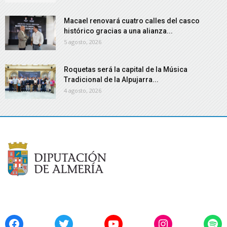
Macael renovará cuatro calles del casco
histórico gracias a una alianza...
5 agosto, 2026
Roquetas será la capital de la Música
Tradicional de la Alpujarra...
4 agosto, 2026
Facebook
Twitter
YouTube
Instagram
Spo