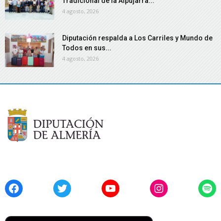
Tradicional de la Alpujarra...
4 agosto, 2026
Diputación respalda a Los Carriles y Mundo de
Todos en sus...
4 agosto, 2026
Facebook
Twitter
YouTube
Instagram
Spo