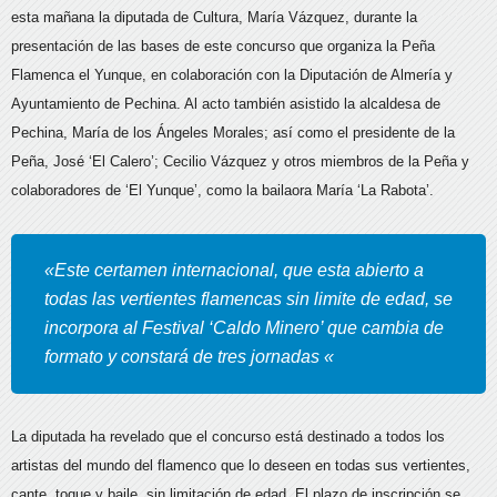
esta mañana la diputada de Cultura, María Vázquez, durante la
presentación de las bases de este concurso que organiza la Peña
Flamenca el Yunque, en colaboración con la Diputación de Almería y
Ayuntamiento de Pechina. Al acto también asistido la alcaldesa de
Pechina, María de los Ángeles Morales; así como el presidente de la
Peña, José ‘El Calero’; Cecilio Vázquez y otros miembros de la Peña y
colaboradores de ‘El Yunque’, como la bailaora María ‘La Rabota’.
«Este certamen internacional, que esta abierto a
todas las vertientes flamencas sin limite de edad, se
incorpora al Festival ‘Caldo Minero’ que cambia de
formato y constará de tres jornadas «
La diputada ha revelado que el concurso está destinado a todos los
artistas del mundo del flamenco que lo deseen en todas sus vertientes,
cante, toque y baile, sin limitación de edad. El plazo de inscripción se