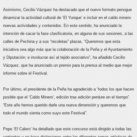
Asimismo, Cecilio Vázquez ha destacado que el nuevo formato persigue
dinamizar la actividad cultural de ‘El Yunque’ e incluir en el caldo minero
nuevas actividades y contenidos. En este sentido, ha anunciado la
intención de sacar la fase clasificatoria, en alguna de sus sesiones, a las
calles de Pechina y a sus “recoletas” plazas. “Queremos que esta
iniciativa sea algo más que la colaboración de la Peña y el Ayuntamiento
y Diputación; e involucrar así al tejido asociativo”, ha añadido Cecilio
Vázquez, que ha anunciado un premio para la prensa al medio que mejor
informe sobre el Festival.
Por último, el presidente de la Peña ha agradecido a “todos los que hacen
posible que el ‘Caldo Minero’, edición tras edición perdure en el tiempo”.
“Este año hemos querido darle una nueva dimensión y queremos que
todo el mundo sienta como suyo este Festival”.
Pepe ‘El Calero’ ha detallado que este concurso está dirigido a todas las
vertientes y no hace distinciones entre las diferentes ramas artísticas de