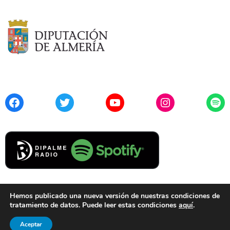
Facebook
Twitter
YouTube
Instagram
Spo
Hemos publicado una nueva versión de nuestras condiciones de
tratamiento de datos. Puede leer estas condiciones
aquí
.
Contacto
Aviso Legal
Privacidad
Cookies
Aceptar
© 2021 Diputación de Almería. Todos los derechos reservados.