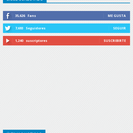
35,626
Fans
ME GUSTA
7,693
Seguidores
SEGUIR
1,240
suscriptores
SUSCRIBIRTE