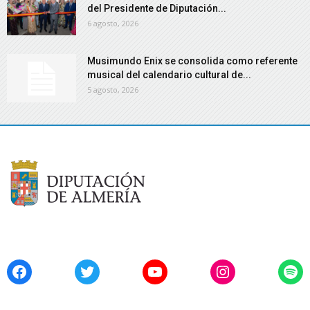
del Presidente de Diputación...
6 agosto, 2026
Musimundo Enix se consolida como referente
musical del calendario cultural de...
5 agosto, 2026
Facebook
Twitter
YouTube
Instagram
Spo