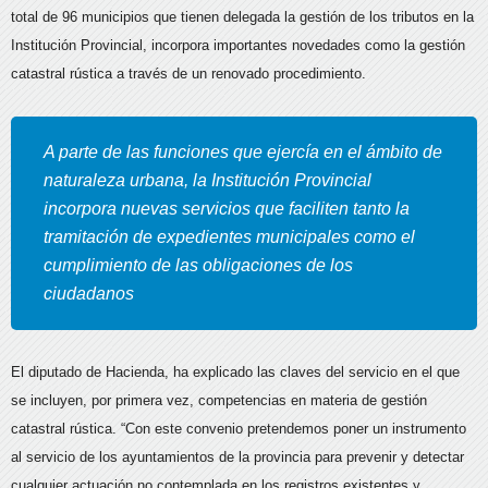
total de 96 municipios que tienen delegada la gestión de los tributos en la
Institución Provincial, incorpora importantes novedades como la gestión
catastral rústica a través de un renovado procedimiento.
A parte de las funciones que ejercía en el ámbito de
naturaleza urbana, la Institución Provincial
incorpora nuevas servicios que faciliten tanto la
tramitación de expedientes municipales como el
cumplimiento de las obligaciones de los
ciudadanos
El diputado de Hacienda, ha explicado las claves del servicio en el que
se incluyen, por primera vez, competencias en materia de gestión
catastral rústica. “Con este convenio pretendemos poner un instrumento
al servicio de los ayuntamientos de la provincia para prevenir y detectar
cualquier actuación no contemplada en los registros existentes y