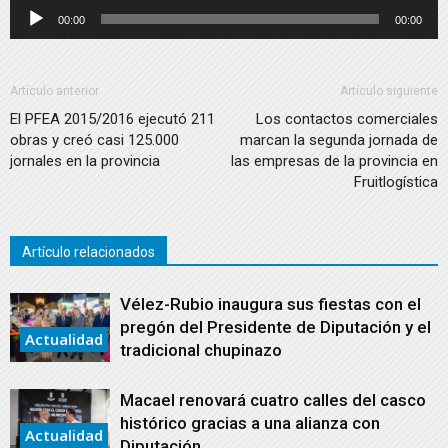
Reproductor
00:00
00:00
de
audio
Artículo anterior
Artículo siguiente
El PFEA 2015/2016 ejecutó 211
Los contactos comerciales
obras y creó casi 125.000
marcan la segunda jornada de
jornales en la provincia
las empresas de la provincia en
Fruitlogística
Artículo relacionados
Vélez-Rubio inaugura sus fiestas con el
pregón del Presidente de Diputación y el
Actualidad
tradicional chupinazo
Macael renovará cuatro calles del casco
histórico gracias a una alianza con
Actualidad
Diputación