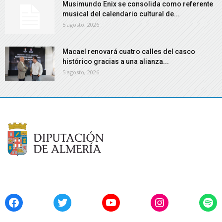
Musimundo Enix se consolida como referente
musical del calendario cultural de...
5 agosto, 2026
Macael renovará cuatro calles del casco
histórico gracias a una alianza...
5 agosto, 2026
Facebook
Twitter
YouTube
Instagram
Spo