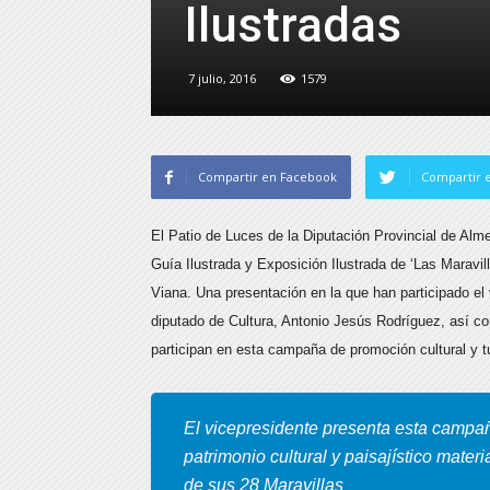
Ilustradas
7 julio, 2016
1579
Compartir en Facebook
Compartir e
El Patio de Luces de la Diputación Provincial de Alme
Guía Ilustrada y Exposición Ilustrada de ‘Las Maravill
Viana. Una presentación en la que han participado
el 
diputado de Cultura, Antonio Jesús Rodríguez, así co
participan en esta campaña de promoción cultural y tur
El vicepresidente presenta esta campaña
patrimonio cultural y paisajístico materi
de sus 28 Maravillas