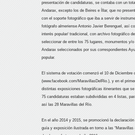
presentación de candidaturas, se contaba con un total
Andarax, excepto los de Beires e Íllar, que no presen
con el soporte fotográfico que iba a servir de instrum
fotógrafo almeriense Antonio Javier Berenguel, así 
interés popular/ tradicional, con archivo fotográfico 
seleccionar de entre los 75 lugares, monumentos y/o 
Andarax seleccionados por sus correspondientes Ayun
popular.
El sistema de votación comenzó el 10 de Diciembre 
(www.facebook.com/MaravillasDelRio.), y en el prime
distintas exposiciones fotográficas itinerantes que s
75 candidaturas estaban subdivididas en 4 listas, para
así las 28 Maravillas del Río.
En el año 2014 y 2015, se promocionó la declaración d
guía y exposición ilustrada en torno a las “Maravillas