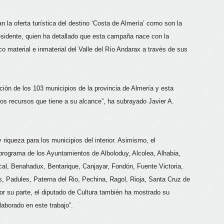
n la oferta turística del destino ‘Costa de Almería’ como son la
residente, quien ha detallado que esta campaña nace con la
ico material e inmaterial del Valle del Río Andarax a través de sus
ión de los 103 municipios de la provincia de Almería y esta
 los recursos que tiene a su alcance”, ha subrayado Javier A.
riqueza para los municipios del interior. Asimismo, el
 programa de los Ayuntamientos de Alboloduy, Alcolea, Alhabia,
cal, Benahadux, Bentarique, Canjayar, Fondón, Fuente Victoria,
s, Padules, Paterna del Rio, Pechina, Ragol, Rioja, Santa Cruz de
r su parte, el diputado de Cultura también ha mostrado su
aborado en este trabajo”.