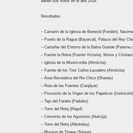
dando sus frutos en el año 2016.
Resultados
– Camarín de la Iglesia de Benecid (Fondón), Nacimie
– Puerto de la Ragua (Bayarcal), Palacio del Rey Chic
– Castañar del Entorno de la Balsa Grande (Paterna d
– Fuente la Reina (Fuente Victoria), Moros y Cristian
– Iglesia de la Misericordia (Almócita)
– Fuente de los Tres Caños-Lavadero (Almócita)
– Área Recreatica del Rio Chico (Ohanes)
– Ruta de las Fuentes (Canjáyar)
– Procesión de la Virgen de los Papelicos (Instinción)
– Tajo del Faraite (Padules)
– Torre del Reloj (Rágol)
– Convento de los Agustinos (Huécija)
– Torre del Reloj (Alboloduy)
– Museos de Terque (Terque)