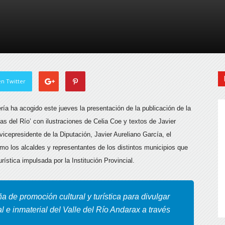
de
Almería
n Twitter
ría ha acogido este jueves la presentación de la publicación de la
as del Río’ con ilustraciones de Celia Coe y textos de Javier
vicepresidente de la Diputación, Javier Aureliano García, el
mo los alcaldes y representantes de los distintos municipios que
ística impulsada por la Institución Provincial.
 de promoción cultural y turística para divulgar
al e inmaterial del Valle del Río Andarax a través