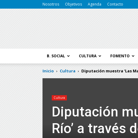
Nosotros
Objetivos
Agenda
Contacto
B. SOCIAL
CULTURA
FOMENTO
Inicio
Cultura
Diputación muestra ‘Las Mara
Cultura
Diputación mu
Río’ a través 