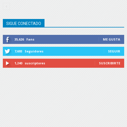
SIGUE CONECTADO
35,626
Fans
ME GUSTA
7,693
Seguidores
SEGUIR
1,240
suscriptores
SUSCRIBIRTE