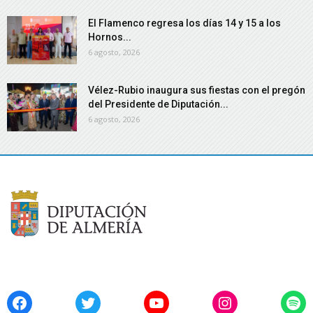
El Flamenco regresa los días 14 y 15 a los
Hornos...
6 agosto, 2026
Vélez-Rubio inaugura sus fiestas con el pregón
del Presidente de Diputación...
6 agosto, 2026
Facebook
Twitter
YouTube
Instagram
Spo