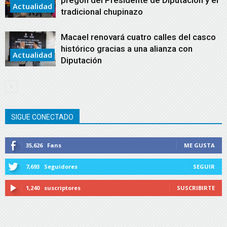
pregón del Presidente de Diputación y el
Actualidad
tradicional chupinazo
Macael renovará cuatro calles del casco
histórico gracias a una alianza con
Actualidad
Diputación
SIGUE CONECTADO
35,626
Fans
ME GUSTA
7,693
Seguidores
SEGUIR
1,240
suscriptores
SUSCRIBIRTE