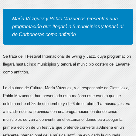
María Vázquez y Pablo Mazuecos presentan una
programación que llegará a 5 municipios y tendrá al
de Carboneras como anfitrión
Se trata del I Festival Internacional de Swing y Jazz, cuya programación
llegará hasta cinco municipios y tendrá al municipio costero del Levante
como anfitrión.
La diputada de Cultura, María Vázquez, y el responsable de Classijazz,
Pablo Mazuecos, han presentado esta mañana este evento que se
celebra entre el 25 de septiembre y el 26 de octubre. “La música jazz va
a invadir nuestra provincia con una programación en donde cinco
municipios se van a converitir en el escenario idóneo para acoger la
primera edición de un festival que pretende convertir a Almería en un
referente internacional de la música jazz”, ha explicado la diputada.