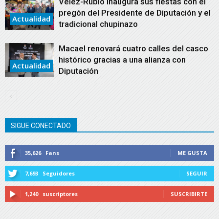
Vélez-Rubio inaugura sus fiestas con el
pregón del Presidente de Diputación y el
Actualidad
tradicional chupinazo
Macael renovará cuatro calles del casco
histórico gracias a una alianza con
Actualidad
Diputación
SIGUE CONECTADO
35,626
Fans
ME GUSTA
7,693
Seguidores
SEGUIR
1,240
suscriptores
SUSCRIBIRTE