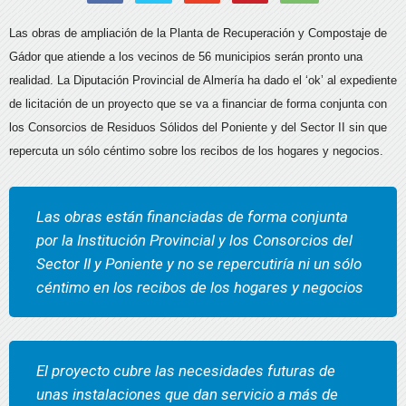
Las obras de ampliación de la Planta de Recuperación y Compostaje de
Gádor que atiende a los vecinos de 56 municipios serán pronto una
realidad. La Diputación Provincial de Almería ha dado el ‘ok’ al expediente
de licitación de un proyecto que se va a financiar de forma conjunta con
los Consorcios de Residuos Sólidos del Poniente y del Sector II sin que
repercuta un sólo céntimo sobre los recibos de los hogares y negocios.
Las obras están financiadas de forma conjunta
por la Institución Provincial y los Consorcios del
Sector II y Poniente y no se repercutiría ni un sólo
céntimo en los recibos de los hogares y negocios
El proyecto cubre las necesidades futuras de
unas instalaciones que dan servicio a más de