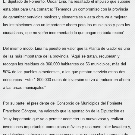
El diputado de Fomento, Óscar Liria, ha resaltado el impulso que supone
esta obra para una comarca: “Tenemos un compromiso con la provincia
de garantizar servicios básicos y elementales y esta obra va a mejorar
las instalaciones con un importante ahorro para los municipios y para los
ciudadanos, que no verán incrementado lo que pagan en cada recibo”.
Del mismo modo, Liria ha puesto en valor que la Planta de Gádor es una
de las más importante de la provincia: “Aquí se tratan, recuperan y
recogen los residuos de 360.000 habitantes de 56 municipios, más del
50% de los pueblos almerienses, a los que prestan servicio estos dos
consorcios. Este 1.800.000 euros de inversión se va a traducir en ahorro
a las arcas municipales”.
Por su parte, el presidente del Consorcio de Municipios del Poniente,
Francisco Góngora, ha valorado que la aportación de la Diputación es
“muy importante que va a permitir acometer un nuevo vaso y realizar
inversiones importantes como pisos móviles y una nave taller-lavadero y,
en definitiva, actuaciones que son necesarias en una planta como la de