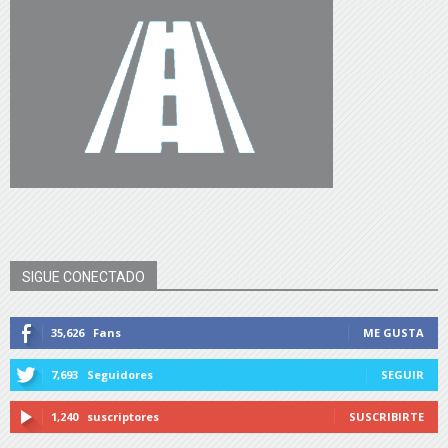
SIGUE CONECTADO
35,626
Fans
ME GUSTA
7,693
Seguidores
SEGUIR
1,240
suscriptores
SUSCRIBIRTE