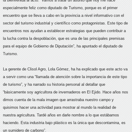
la bienvenida al acto. “Vamos a tratar un asunto que hoy me hace
especialmente feliz como diputado de Turismo, porque es el primer
encuentro que se lleva a cabo en la provincia a nivel informativo con el
sector del turismo industrial y científico como protagonistas. Este tipo de
encuentros nos ayudan a establecer estrategias que pueden contribuir a
la lucha contra la despoblación, que es una de las principales premisas
para el equipo de Gobierno de Diputación”, ha apuntado el diputado de
Turismo.
La gerente de Clisol Agro, Lola Gómez, ha ha explicado que este acto va
a servir como una “llamada de atención sobre la importancia de este tipo
de turismo”, y ha narrado su historia personal al detallar que
“básicamente soy agricultora de invernaderos en El Ejido. Hace años nos
dimos cuenta de la mala imagen que arrastraba nuestro campo y
quisimos hacer una actividad para mostrar al mundo la realidad de
nuestra agricultura. Tardé años en darle nombre a lo que estábamos
haciendo. Esta industria bajo plástico es la única que descontamina, es
un sumidero de carbono”.