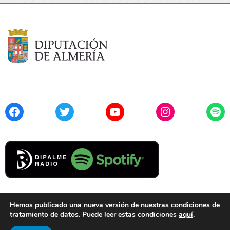
Facebook
Twitter
YouTube
Instagram
Spo
Hemos publicado una nueva versión de nuestras condiciones de
tratamiento de datos. Puede leer estas condiciones
aquí
.
Contacto
Aviso Legal
Privacidad
Cookies