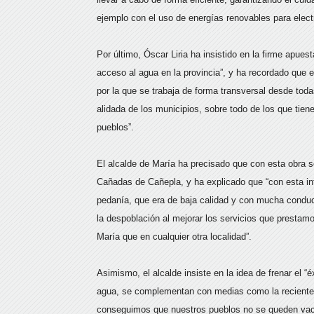
ejemplo con el uso de energías renovables para electr
Por último, Óscar Liria ha insistido en la firme apues
acceso al agua en la provincia”, y ha recordado que e
por la que se trabaja de forma transversal desde todas
alidada de los municipios, sobre todo de los que tie
pueblos”.
El alcalde de María ha precisado que con esta obra s
Cañadas de Cañepla, y ha explicado que “con esta in
pedanía, que era de baja calidad y con mucha conduc
la despoblación al mejorar los servicios que presta
María que en cualquier otra localidad”.
Asimismo, el alcalde insiste en la idea de frenar el 
agua, se complementan con medias como la reciente m
conseguimos que nuestros pueblos no se queden vac