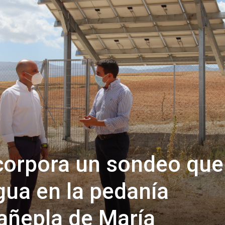
de
Almería
corpora un sondeo que
gua en la pedanía
añepla de María