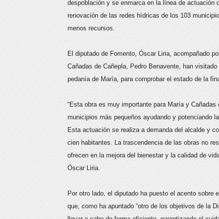
despoblación y se enmarca en la línea de actuación q
renovación de las redes hídricas de los 103 municipio
menos recursos.
El diputado de Fomento, Óscar Liria, acompañado por
Cañadas de Cañepla, Pedro Benavente, han visitado la 
pedanía de María, para comprobar el estado de la fina
“Esta obra es muy importante para María y Cañadas de
municipios más pequeños ayudando y potenciando la 
Esta actuación se realiza a demanda del alcalde y co
cien habitantes. La trascendencia de las obras no resi
ofrecen en la mejora del bienestar y la calidad de vi
Óscar Liria.
Por otro lado, el diputado ha puesto el acento sobre e
que, como ha apuntado “otro de los objetivos de la D
llevar a cabo de forma eficiente, garantizando el cu