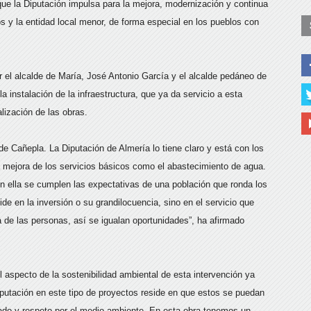
ue la Diputación impulsa para la mejora, modernización y continua
s y la entidad local menor, de forma especial en los pueblos con
 el alcalde de María, José Antonio García y el alcalde pedáneo de
instalación de la infraestructura, que ya da servicio a esta
lización de las obras.
 Cañepla. La Diputación de Almería lo tiene claro y está con los
mejora de los servicios básicos como el abastecimiento de agua.
n ella se cumplen las expectativas de una población que ronda los
de en la inversión o su grandilocuencia, sino en el servicio que
da de las personas, así se igualan oportunidades”, ha afirmado
l aspecto de la sostenibilidad ambiental de esta intervención ya
iputación en este tipo de proyectos reside en que estos se puedan
idado y respeto por el medio ambiente. En esta obra tenemos un