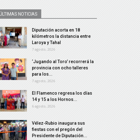
ÚLTIMAS NOTICIAS
Diputación acorta en 18
kilómetros la distancia entre
Laroya y Tahal
7 agosto, 2026
‘Jugando al Toro’ recorrerá la
provincia con ocho talleres
para los...
7 agosto, 2026
El Flamenco regresa los días
14 y 15 a los Hornos...
6 agosto, 2026
Vélez-Rubio inaugura sus
fiestas con el pregón del
Presidente de Diputación...