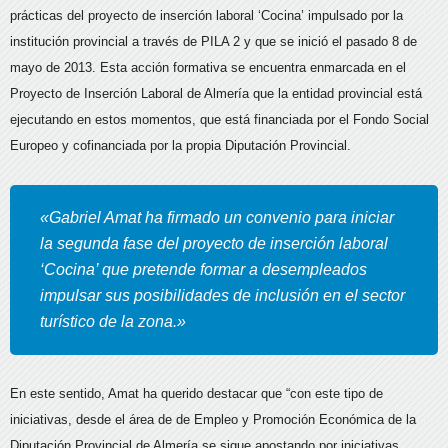
prácticas del proyecto de inserción laboral ‘Cocina’ impulsado por la
institución provincial a través de PILA 2 y que se inició el pasado 8 de
mayo de 2013. Esta acción formativa se encuentra enmarcada en el
Proyecto de Inserción Laboral de Almería que la entidad provincial está
ejecutando en estos momentos, que está financiada por el Fondo Social
Europeo y cofinanciada por la propia Diputación Provincial.
«Gabriel Amat ha firmado un convenio para iniciar
la segunda fase del proyecto de inserción laboral
‘Cocina’ que pretende formar a desempleados
impulsar sus posibilidades de inclusión en el sector
turístico de la zona.»
En este sentido, Amat ha querido destacar que “con este tipo de
iniciativas, desde el área de de Empleo y Promoción Económica de la
Diputación Provincial de Almería se sigue apostando por iniciativas