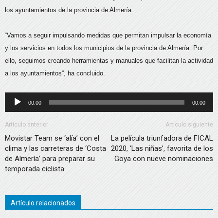
los ayuntamientos de la provincia de Almería.
“Vamos a seguir impulsando medidas que permitan impulsar la economía
y los servicios en todos los municipios de la provincia de Almería. Por
ello, seguimos creando herramientas y manuales que facilitan la actividad
a los ayuntamientos”, ha concluido.
Reproductor
00:00
00:00
de
audio
Artículo anterior
Artículo siguiente
Movistar Team se ‘alía’ con el
La película triunfadora de FICAL
clima y las carreteras de ‘Costa
2020, ‘Las niñas’, favorita de los
de Almería’ para preparar su
Goya con nueve nominaciones
temporada ciclista
Artículo relacionados