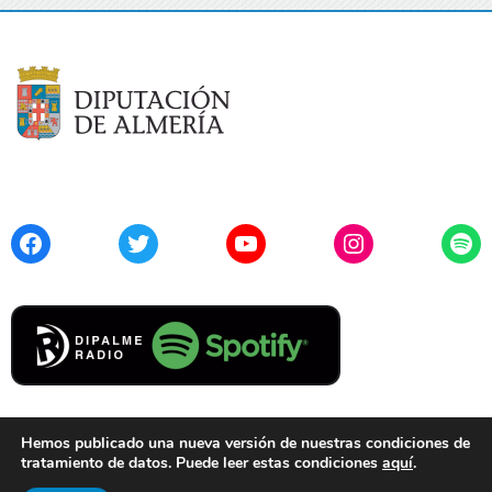
Facebook
Twitter
YouTube
Instagram
Spo
Hemos publicado una nueva versión de nuestras condiciones de
tratamiento de datos. Puede leer estas condiciones
aquí
.
Contacto
Aviso Legal
Privacidad
Cookies