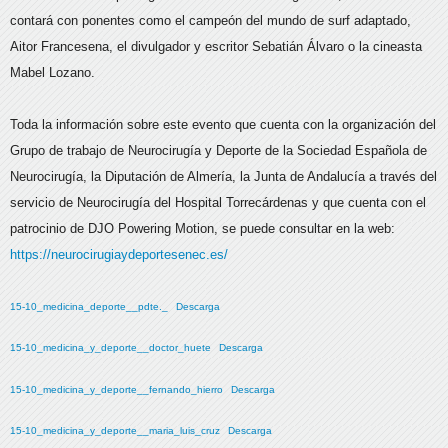
contará con ponentes como el campeón del mundo de surf adaptado,
Aitor Francesena, el divulgador y escritor Sebatián Álvaro o la cineasta
Mabel Lozano.
Toda la información sobre este evento que cuenta con la organización del
Grupo de trabajo de Neurocirugía y Deporte de la Sociedad Española de
Neurocirugía, la Diputación de Almería, la Junta de Andalucía a través del
servicio de Neurocirugía del Hospital Torrecárdenas y que cuenta con el
patrocinio de DJO Powering Motion, se puede consultar en la web:
https://neurocirugiaydeportesenec.es/
15-10_medicina_deporte__pdte._
Descarga
15-10_medicina_y_deporte__doctor_huete
Descarga
15-10_medicina_y_deporte__fernando_hierro
Descarga
15-10_medicina_y_deporte__maria_luis_cruz
Descarga