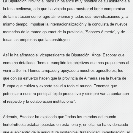
La Diputación Provincial hace un balance muy positivo de su asistencia a
la feria berlinesa, a la que ha viajado para mostrar el firme compromiso
de la institución con el agro almeriense y todas sus reivindicaciones y, al
mismo tiempo, impulsar la internacionalización y la conquista de nuevos
mercados de la marca gourmet de la provincia, ‘Sabores Almería’, y de
todas las empresas que la constituyen.
Así lo ha afirmado el vicepresidente de Diputación, Ángel Escobar que,
como ha detallado, “hemos cumplido los objetivos que nos propusimos al
venir a Berlín. Hemos arropado y apoyado a nuestros agricultores, los
que con su esfuerzo hacen que la provincia de Almería sea la huerta de
Europa que cultiva y exporta salud a todo el mundo. Tenemos que
potenciar a nuestro principal tejido productivo y siempre van a contar con
el respaldo y la colaboración institucional”.
Además, Escobar ha explicado que “todas las miradas del mundo
hortofrutícola estaban puestas en esta feria y, en ella, se ha evidenciado
que el epicentro de la agricultura sostenible, trazabilidad, investigación, el