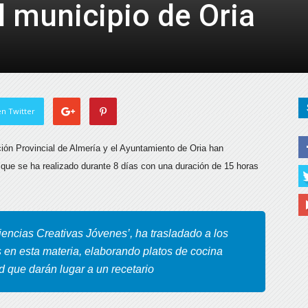
l municipio de Oria
de
Almería
n Twitter
ción Provincial de Almería y el Ayuntamiento de Oria han
’ que se ha realizado durante 8 días con una duración de 15 horas
riencias Creativas Jóvenes’, ha trasladado a los
s en esta materia, elaborando platos de cocina
 que darán lugar a un recetario