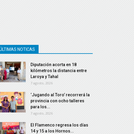
ÚLTIMAS NOTICAS
Diputación acorta en 18
kilómetros la distancia entre
Laroya y Tahal
7 agosto, 2026
‘Jugando al Toro’ recorrerá la
provincia con ocho talleres
para los...
7 agosto, 2026
El Flamenco regresa los días
14 y 15 a los Hornos...