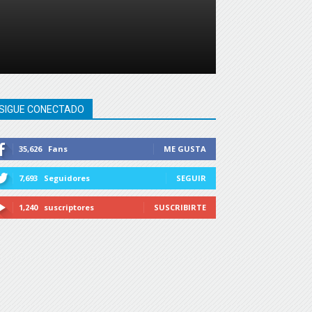
SIGUE CONECTADO
35,626
Fans
ME GUSTA
7,693
Seguidores
SEGUIR
1,240
suscriptores
SUSCRIBIRTE