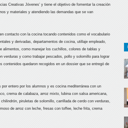
cias Creativas Jóvenes’ y tiene el objetivo de fomentar la creación
anos y materiales y atendiendo las demandas que se van
o en contacto con la cocina tocando contenidos como el vocabulario
ntales y derivadas, departamentos de cocina, utillaje empleado,
de alimentos, como manejar los cuchillos, colores de tablas y
n verduras y como trabajar pescados, pollo y solomillo para lograr
tos contenidos quedaron recogidos en un dossier que se entregó de
os por entero por los alumnos y es cocina mediterránea con un
nco, crema de calabaza, arroz mixto, lubina con salsa americana,
chilindrón, piruletas de solomillo, carrillada de cerdo con verduras,
emoso de arroz con leche, fresas con toffee, leche frita, crema