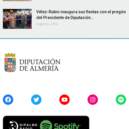
Vélez-Rubio inaugura sus fiestas con el pregón
del Presidente de Diputación...
6 agosto, 2026
Facebook
Twitter
YouTube
Instagram
Spo