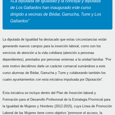
«La diputada de Igualdad y la concejal y diputada
de Los Gallardos han inaugurado este curso
dirigido a vecinas de Bédar, Garrucha, Turre y Los
Gallardos”
La diputada de Igualdad ha destacado que estas circunstancias están
generando nuevos campos para la inserción laboral, como son los
servicios de atención a la vida cotidiana (atención a personas
dependientes), prestados por personas externas a la unidad familiar. “Por
este motivo decidimos darle un carácter comarcal sumándose a este
curso alumnas de Bédar, Garrucha y Turre y colaborando también los
cuatro ayuntamientos con esta iniciativa impulsada por Diputación”.
Esta iniciativa se incluye dentro del Plan de Inserción laboral y
Formación para el Desarrollo Profesional de la Estrategia Provincial para
la Igualdad de Mujeres y Hombres (2012-2015), cuya Línea de Promoción
Laboral de las Mujeres tiene como objetivo “promover el acceso, la