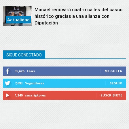
Macael renovará cuatro calles del casco
histórico gracias a una alianza con
Actualidad
Diputación
SIGUE CONECTADO
35,626
Fans
ME GUSTA
7,693
Seguidores
SEGUIR
1,240
suscriptores
SUSCRIBIRTE