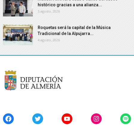
histórico gracias a una alianza...
5 agosto, 2026
Roquetas será la capital de la Música
Tradicional de la Alpujarra...
4 agosto, 2026
Facebook
Twitter
YouTube
Instagram
Spo