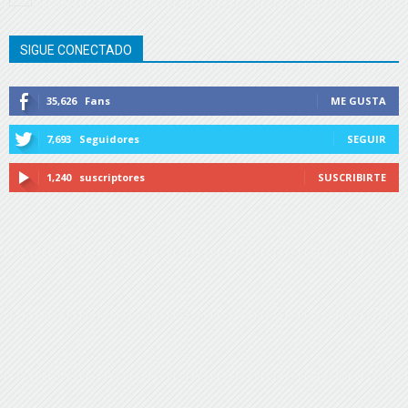
SIGUE CONECTADO
35,626
Fans
ME GUSTA
7,693
Seguidores
SEGUIR
1,240
suscriptores
SUSCRIBIRTE