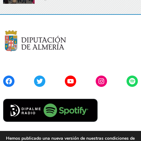
Facebook
Twitter
YouTube
Instagram
Spo
Hemos publicado una nueva versión de nuestras condiciones de