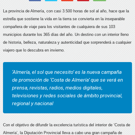
La provincia de Almería, con casi 3.500 horas de sol al año, hace que la
estrella que sostiene la vida en la tierra se convierta en la inseparable
compañera de viaje para los visitantes de cualquiera de sus 103
municipios durante los 365 días del año. Un destino con un interior lleno
de historia, belleza, naturaleza y autenticidad que sorprenderá a cualquier
viajero que lo descubra en invierno.
‘Almería, el sol que necesito’ es la nueva campaña
de promoción de ‘Costa de Almería’ que se verá en
prensa, revistas, radios, medios digitales,
televisiones y redes sociales de ámbito provincial,
regional y nacional
Con el objetivo de difundir la excelencia turística del interior de ‘Costa de
Almería’, la Diputación Provincial lleva a cabo una gran campaña de