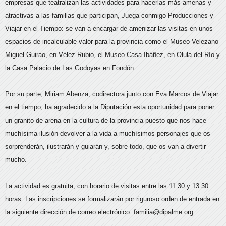
empresas que teatralizan las actividades para hacerlas más amenas y
atractivas a las familias que participan, Juega conmigo Producciones y
Viajar en el Tiempo: se van a encargar de amenizar las visitas en unos
espacios de incalculable valor para la provincia como el Museo Velezano
Miguel Guirao, en Vélez Rubio, el Museo Casa Ibáñez, en Olula del Río y
la Casa Palacio de Las Godoyas en Fondón.
Por su parte, Miriam Abenza, codirectora junto con Eva Marcos de Viajar
en el tiempo, ha agradecido a la Diputación esta oportunidad para poner
un granito de arena en la cultura de la provincia puesto que nos hace
muchísima ilusión devolver a la vida a muchísimos personajes que os
sorprenderán, ilustrarán y guiarán y, sobre todo, que os van a divertir
mucho.
La actividad es gratuita, con horario de visitas entre las 11:30 y 13:30
horas. Las inscripciones se formalizarán por riguroso orden de entrada en
la siguiente dirección de correo electrónico: familia@dipalme.org