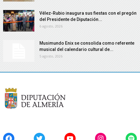
Vélez-Rubio inaugura sus fiestas con el pregón
del Presidente de Diputación...
6 agosto, 2026
Musimundo Enix se consolida como referente
musical del calendario cultural de...
5 agosto, 2026
Facebook
Twitter
YouTube
Instagram
Spo