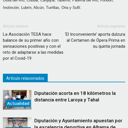
Olula del Río, Cóbdar, Canjáyar, Taberno, Paterna del Río, Fondón,
Instinción, Lubrín, Alicún, Turrillas, Oria y Suflí.
Artículo anterior
Artículo siguiente
La Asociación TESA hace
‘El Inconveniente’ aporta dulzura
balance de su primer año con
al Certamen de Ópera Prima en
sensaciones positivas y con el
su quinta jornada
reto de adaptarse a las medidas
por el Covid-19
Artículo relacionados
Diputación acorta en 18 kilómetros la
distancia entre Laroya y Tahal
Actualidad
Diputación y Ayuntamiento apuestan por
la excelencia deportiva en Alhama de