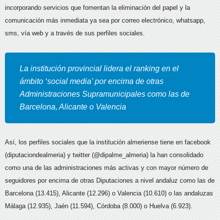
incorporando servicios que fomentan la eliminación del papel y la
comunicación más inmediata ya sea por correo electrónico, whatsapp,
sms, vía web y a través de sus perfiles sociales.
La institución provincial lidera el ranking en el
ámbito ‘social media’ por encima de otras
Administraciones Supramunicipales como las de
Barcelona, Alicante o Valencia
Así, los perfiles sociales que la institución almeriense tiene en facebook
(diputaciondealmeria) y twitter (@dipalme_almeria) la han consolidado
como una de las administraciones más activas y con mayor número de
seguidores por encima de otras Diputaciones a nivel andaluz como las de
Barcelona (13.415), Alicante (12.296) o Valencia (10.610) o las andaluzas
Málaga (12.935), Jaén (11.594), Córdoba (8.000) o Huelva (6.923).