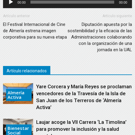
00:00
00:00
audio
de
audio
Artículo anterior
Artículo siguiente
El Festival Internacional de Cine
Diputación apuesta por la
de Almería estrena imagen
sostenibilidad y la eficacia de las
corporativa para su nueva etapa
Administraciones colaborando
con la organización de una
jornada en la UAL
Artículo relacionados
Yare Corcera y María Reyes se proclaman
Almería
vencedores de la Travesía de la Isla de
Activa
San Juan de los Terreros de ‘Almería
Activa’
Laujar acoge la VII Carrera ‘La Timolina’
Bienestar
para promover la inclusión y la salud
Social