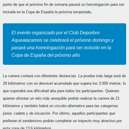
punto de que el próximo fin de semana pasará su homologación para ser
incluida en la Copa de España la próxima temporada..
El evento organizado por el Club Deportivo
Aqueatacamos se celebrará el próximo domingo y
pasará una homologación para ser incluido en la
Copa de España del próximo año
La carrera contará con diferentes distancias. La prueba más larga será de
28 kilómetros con un desnivel acumulado que supera los 3.000 metros, lo
que supondrá una dificultad alta para todos los participantes. Quienes
quieran afrontar un reto más asequible podrán realizar la carrera de 21
kilómetros y también habrá un circuito alternativo para las categorías
júnior, cadete y de iniciación. Por último, aquellos participantes que
prefieran el senderismo podrán completar un trayecto muy atractivo por
esta zona de 13.6 kilómetros.