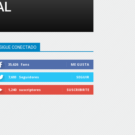
AL
SIGUE CONECTADO
35,626
Fans
ME GUSTA
7,693
Seguidores
SEGUIR
1,240
suscriptores
SUSCRIBIRTE