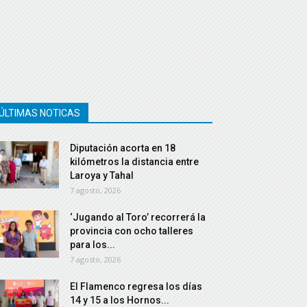
ÚLTIMAS NOTICAS
Diputación acorta en 18
kilómetros la distancia entre
Laroya y Tahal
7 agosto, 2026
‘Jugando al Toro’ recorrerá la
provincia con ocho talleres
para los...
7 agosto, 2026
El Flamenco regresa los días
14 y 15 a los Hornos...