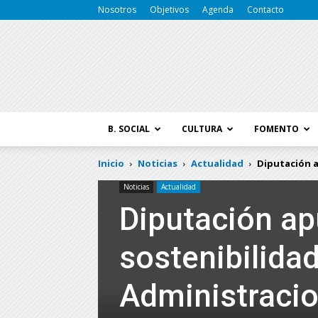
Nosotros
Objetivos
Agenda
Contacto
B. SOCIAL
CULTURA
FOMENTO
Inicio
Noticias
Actualidad
Diputación a
Noticias
Actualidad
Diputación ap
sostenibilidad
Administracio