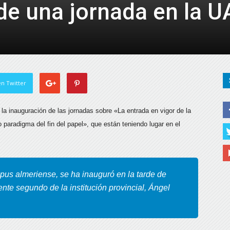
de una jornada en la U
de
Almería
n Twitter
 la inauguración de las jornadas sobre «La entrada en vigor de la
 paradigma del fin del papel», que están teniendo lugar en el
ampus almeriense, se ha inauguró en la tarde de
ente segundo de la institución provincial, Ángel