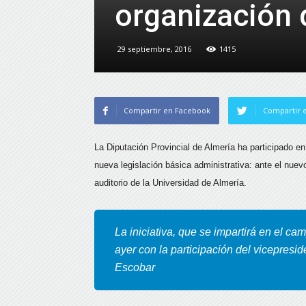
organización 
29 septiembre, 2016
1415
Compartir en Facebook
Compartir e
La Diputación Provincial de Almería ha participado en
nueva legislación básica
administrativa: ante el nuevo
auditorio de la Universidad de Almería.
La iniciativa, que se impartirá en el c
ayer con la participación del vicepresid
Escobar