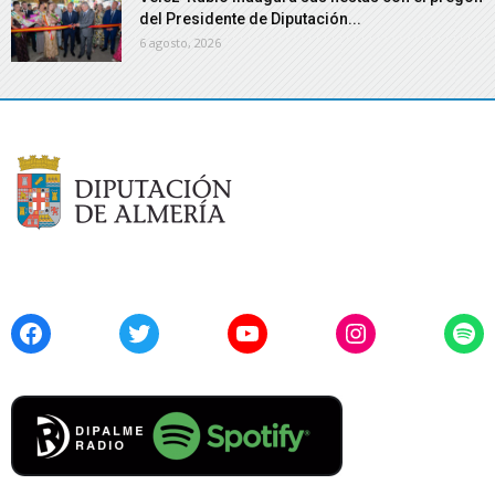
del Presidente de Diputación...
6 agosto, 2026
Facebook
Twitter
YouTube
Instagram
Spo