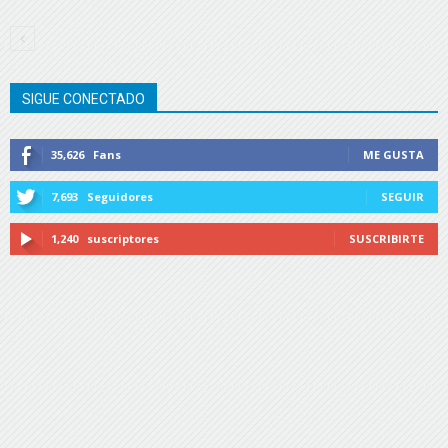
SIGUE CONECTADO
35,626
Fans
ME GUSTA
7,693
Seguidores
SEGUIR
1,240
suscriptores
SUSCRIBIRTE