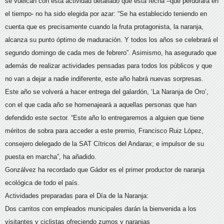
se vuelcan con esta actividad detallado que esta fecha –que perdurará en
el tiempo- no ha sido elegida por azar: “Se ha establecido teniendo en
cuenta que es precisamente cuando la fruta protagonista, la naranja,
alcanza su punto óptimo de maduración. Y todos los años se celebrará el
segundo domingo de cada mes de febrero”. Asimismo, ha asegurado que
además de realizar actividades pensadas para todos los públicos y que
no van a dejar a nadie indiferente, este año habrá nuevas sorpresas.
Este año se volverá a hacer entrega del galardón, ‘La Naranja de Oro’,
con el que cada año se homenajeará a aquellas personas que han
defendido este sector. “Este año lo entregaremos a alguien que tiene
méritos de sobra para acceder a este premio, Francisco Ruiz López,
consejero delegado de la SAT Cítricos del Andarax; e impulsor de su
puesta en marcha”, ha añadido.
Gonzálvez ha recordado que Gádor es el primer productor de naranja
ecológica de todo el país.
Actividades preparadas para el Día de la Naranja:
Dos carritos con empleados municipales darán la bienvenida a los
visitantes y ciclistas ofreciendo zumos y naranjas