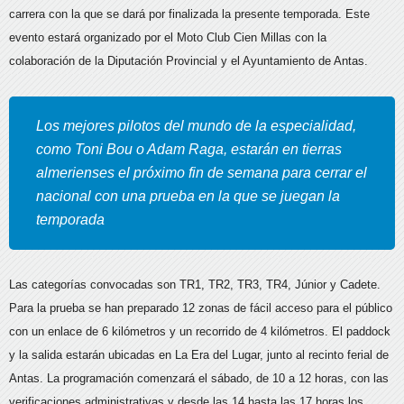
carrera con la que se dará por finalizada la presente temporada.
Este
evento estará organizado por el Moto Club Cien Millas con la
colaboración de la Diputación Provincial y el Ayuntamiento de Antas.
Los mejores pilotos del mundo de la especialidad,
como Toni Bou o Adam Raga, estarán en tierras
almerienses el próximo fin de semana para cerrar el
nacional con una prueba en la que se juegan la
temporada
Las categorías convocadas son TR1, TR2, TR3, TR4, Júnior y Cadete.
Para la prueba se han preparado 12 zonas de fácil acceso para el público
con un enlace de 6 kilómetros y un recorrido de 4 kilómetros. El paddock
y la salida estarán ubicadas en La Era del Lugar, junto al recinto ferial de
Antas. La programación comenzará el sábado, de 10 a 12 horas, con las
verificaciones administrativas y desde las 14 hasta las 17 horas los