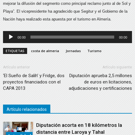
mejorar la difusión del segmento como principal reclamo junto al de Sol y
Playa”. El vicepresidente ha agradecido que Segitur y el Gobierno de la
Nación haya realizado esta apuesta por el turismo en Almería.
Reproductor
00:00
00:00
de
audio
ETIQUETAS
costa de almeria
Jornadas
Turismo
Artículo anterior
Artículo siguiente
‘El Sueño de Salih’ y Fridge, dos
Diputación aprueba 2,5 millones
proyectos financiados con el
de euros en licitaciones,
CAPA 2013
adjudicaciones y certificaciones
Artículo relacionados
Diputación acorta en 18 kilómetros la
distancia entre Laroya y Tahal