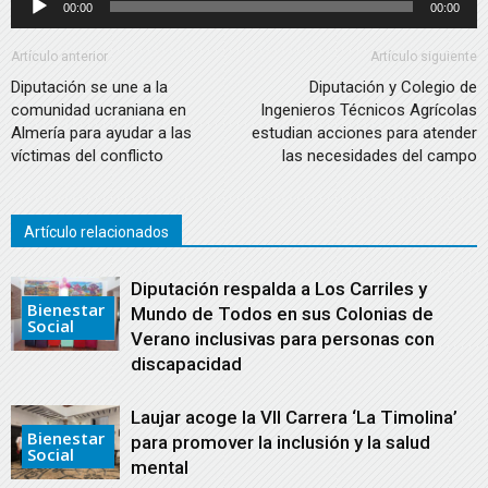
00:00
00:00
audio
de
audio
Artículo anterior
Artículo siguiente
Diputación se une a la
Diputación y Colegio de
comunidad ucraniana en
Ingenieros Técnicos Agrícolas
Almería para ayudar a las
estudian acciones para atender
víctimas del conflicto
las necesidades del campo
Artículo relacionados
Diputación respalda a Los Carriles y
Bienestar
Mundo de Todos en sus Colonias de
Social
Verano inclusivas para personas con
discapacidad
Laujar acoge la VII Carrera ‘La Timolina’
Bienestar
para promover la inclusión y la salud
Social
mental