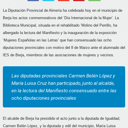
La Diputación Provincial de Almería ha celebrado hoy en el municipio de
Berja los actos conmemorativos del ‘Día Internacional de la Mujer’. La
Biblioteca Municipal, situada en el rehabilitado ‘Molino del Perrillo, ha
albergado la lectura del Manifiesto y la inauguración de la exposición
‘Mujeres Españolas en las Letras’ que han consensuado las ocho
diputaciones provinciales con motivo del 8 de Marzo ante el alumnado del
IES de Berja, miembros de las asociaciones de mujeres y vecinos.
Las diputadas provinciales Carmen Belén López y
María Luisa Cruz han participado, junto al alcalde,
en la lectura del Manifiesto consensuado entre las
ocho diputaciones provinciales
El alcalde de Berja ha presidido el acto junto a la diputada de Igualdad,
Carmen Belén López, y la diputada y edil del municipio, María Luisa