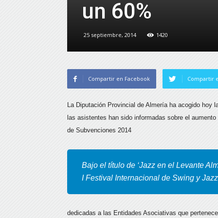
un 60%
25 septiembre, 2014
1420
Compartir en Facebook
Compartir e
La Diputación Provincial de Almería ha acogido hoy la
las asistentes han sido informadas sobre el aumento
de Subvenciones 2014
Bajo el título de ‘Jazz en el Levante Al
I Festival Internacional de Swing y Jaz
dedicadas a las Entidades Asociativas que pertenecen 