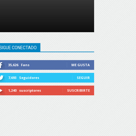
SIGUE CONECTADO
35,626
Fans
ME GUSTA
7,693
Seguidores
SEGUIR
1,240
suscriptores
SUSCRIBIRTE