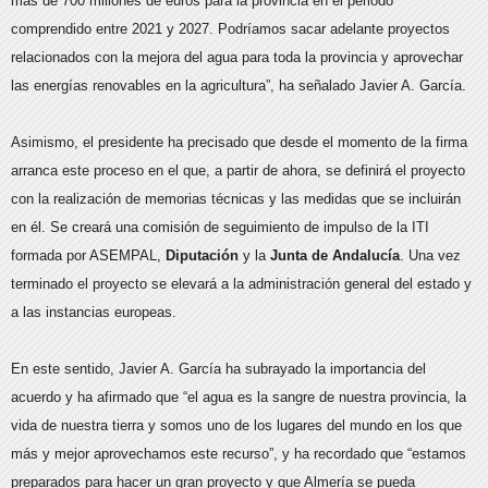
más de 700 millones de euros para la provincia en el periodo
comprendido entre 2021 y 2027. Podríamos sacar adelante proyectos
relacionados con la mejora del agua para toda la provincia y aprovechar
las energías renovables en la agricultura”, ha señalado Javier A. García.
Asimismo, el presidente ha precisado que desde el momento de la firma
arranca este proceso en el que, a partir de ahora, se definirá el proyecto
con la realización de memorias técnicas y las medidas que se incluirán
en él. Se creará una comisión de seguimiento de impulso de la ITI
formada por ASEMPAL,
Diputación
y la
Junta de Andalucía
. Una vez
terminado el proyecto se elevará a la administración general del estado y
a las instancias europeas.
En este sentido, Javier A. García ha subrayado la importancia del
acuerdo y ha afirmado que “el agua es la sangre de nuestra provincia, la
vida de nuestra tierra y somos uno de los lugares del mundo en los que
más y mejor aprovechamos este recurso”, y ha recordado que “estamos
preparados para hacer un gran proyecto y que Almería se pueda