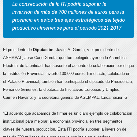
La consecución de la ITI podría suponer la
inversión de más de 700 millones de euros para la
provincia en estos tres ejes estratégicos del tejido
productivo almeriense para el periodo 2021-2017
El presidente de
Diputación
, Javier A. García; y el presidente de
ASEMPAL, José Cano García, que fue reelegido ayer en la Asamblea
Electoral de la entidad, han suscrito el acuerdo de colaboración por el que
la Institución Provincial invierte 100.000 euros. En el acto, celebrado en
el Palacio Provincial, también han participado el diputado de Presidencia,
Fernando Giménez; la diputada de Iniciativas Europeas y Empleo,
Carmen Navarro, y la secretaria general de ASEMPAL, Encarnación Gil.
“El acuerdo que acabamos de firmar es un claro ejemplo de colaboración
institucional para mejorar la economía provincial en tres segmentos
claves de nuestra producción. Esta ITI podría suponer la inversión de