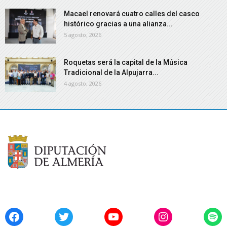
Macael renovará cuatro calles del casco
histórico gracias a una alianza...
5 agosto, 2026
Roquetas será la capital de la Música
Tradicional de la Alpujarra...
4 agosto, 2026
Facebook
Twitter
YouTube
Instagram
Spo