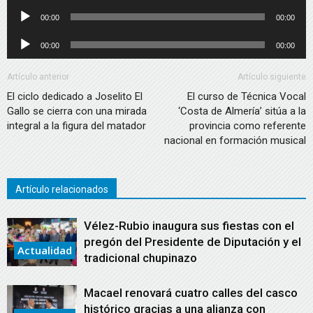
de
Reproductor
00:00
00:00
audio
de
Reproductor
00:00
00:00
audio
de
audio
Artículo anterior
Artículo siguiente
El ciclo dedicado a Joselito El
El curso de Técnica Vocal
Gallo se cierra con una mirada
‘Costa de Almería’ sitúa a la
integral a la figura del matador
provincia como referente
nacional en formación musical
Artículo relacionados
Vélez-Rubio inaugura sus fiestas con el
pregón del Presidente de Diputación y el
Actualidad
tradicional chupinazo
Macael renovará cuatro calles del casco
histórico gracias a una alianza con