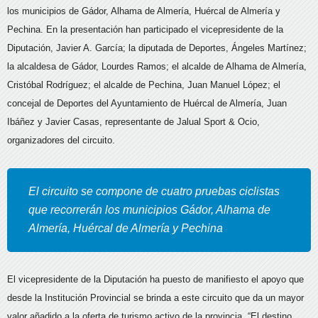
los municipios de Gádor, Alhama de Almería, Huércal de Almería y
Pechina. En la presentación han participado el vicepresidente de la
Diputación, Javier A. García; la diputada de Deportes, Ángeles Martínez;
la alcaldesa de Gádor, Lourdes Ramos;
el alcalde de Alhama de Almería,
Cristóbal Rodríguez; el alcalde de Pechina, Juan Manuel López; el
concejal de Deportes del Ayuntamiento de Huércal de Almería, Juan
Ibáñez y Javier Casas, representante de Jalual Sport & Ocio,
organizadores del circuito.
El circuito se compone de cuatro pruebas ciclistas
que recorrerán los municipios Gádor, Alhama de
Almería, Huércal de Almería y Pechina
El vicepresidente de la Diputación ha puesto de manifiesto el apoyo que
desde la Institución Provincial se brinda a este circuito que da un mayor
valor añadido a la oferta de turismo activo de la provincia. “El destino