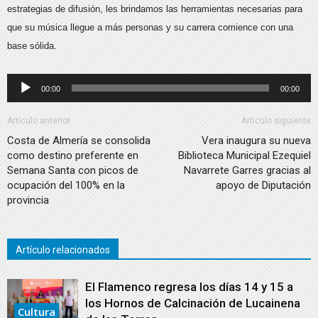
estrategias de difusión, les brindamos las herramientas necesarias para
que su música llegue a más personas y su carrera comience con una
base sólida.
Reproductor
00:00
00:00
de
audio
Artículo anterior
Artículo siguiente
Costa de Almería se consolida
Vera inaugura su nueva
como destino preferente en
Biblioteca Municipal Ezequiel
Semana Santa con picos de
Navarrete Garres gracias al
ocupación del 100% en la
apoyo de Diputación
provincia
Artículo relacionados
El Flamenco regresa los días 14 y 15 a
los Hornos de Calcinación de Lucainena
Cultura