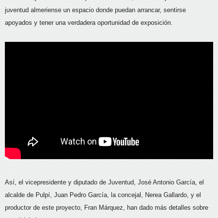
juventud almeriense un espacio donde puedan arrancar, sentirse
apoyados y tener una verdadera oportunidad de exposición.
Así, el vicepresidente y diputado de Juventud, José Antonio García, el
alcalde de Pulpí, Juan Pedro García, la concejal, Nerea Gallardo, y el
productor de este proyecto, Fran Márquez, han dado más detalles sobre