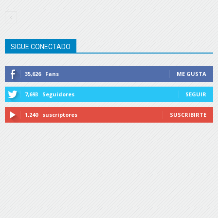
SIGUE CONECTADO
35,626
Fans
ME GUSTA
7,693
Seguidores
SEGUIR
1,240
suscriptores
SUSCRIBIRTE