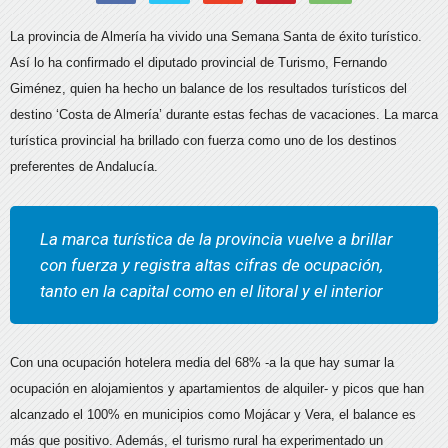
La provincia de Almería ha vivido una Semana Santa de éxito turístico.
Así lo ha confirmado el diputado provincial de Turismo, Fernando
Giménez, quien ha hecho un balance de los resultados turísticos del
destino ‘Costa de Almería’ durante estas fechas de vacaciones. La marca
turística provincial ha brillado con fuerza como uno de los destinos
preferentes de Andalucía.
La marca turística de la provincia vuelve a brillar
con fuerza y registra altas cifras de ocupación,
tanto en la capital como en el litoral y el interior
Con una ocupación hotelera media del 68% -a la que hay sumar la
ocupación en alojamientos y apartamientos de alquiler- y picos que han
alcanzado el 100% en municipios como Mojácar y Vera, el balance es
más que positivo. Además, el turismo rural ha experimentado un