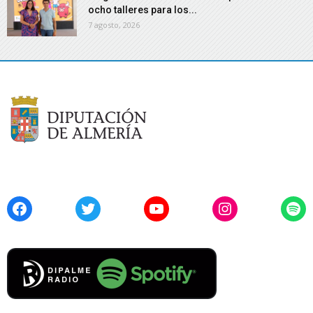
ocho talleres para los...
7 agosto, 2026
Facebook
Twitter
YouTube
Instagram
Spo