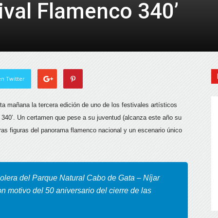
tival Flamenco 340’
de
Almería
n Twitter
a mañana la tercera edición de uno de los festivales artísticos
o 340’. Un certamen que pese a su juventud
(alcanza este año su
eras figuras del panorama flamenco nacional y un escenario único
solera del Parque Natural Cabo de Gata – Níjar
 motivo del 50 aniversario del cierre de las