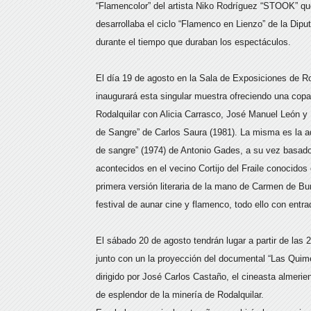
“Flamencolor” del artista Niko Rodríguez “STOOK” que
desarrollaba el ciclo “Flamenco en Lienzo” de la Diput
durante el tiempo que duraban los espectáculos.
El día 19 de agosto en la Sala de Exposiciones de Rod
inaugurará esta singular muestra ofreciendo una cop
Rodalquilar con Alicia Carrasco, José Manuel León y 
de Sangre” de Carlos Saura (1981). La misma es la a
de sangre” (1974) de Antonio Gades, a su vez basad
acontecidos en el vecino Cortijo del Fraile conocidos
primera versión literaria de la mano de Carmen de Bur
festival de aunar cine y flamenco, todo ello con entrad
El sábado 20 de agosto tendrán lugar a partir de las
junto con un la proyección del documental “Las Qui
dirigido por José Carlos Castaño, el cineasta almerie
de esplendor de la minería de Rodalquilar.