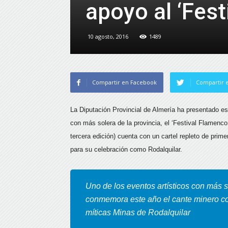
apoyo al ‘Fes
10 agosto, 2016
1489
Compartir en Facebook
Compartir e
La Diputación Provincial de Almería ha presentado est
con más solera de la provincia, el ‘Festival Flamenc
tercera edición) cuenta con un cartel repleto de prim
para su celebración como Rodalquilar.
Uno de los eventos artísticos con más 
conmemora este año el cante minero con
míticas Minas de Rodalquilar