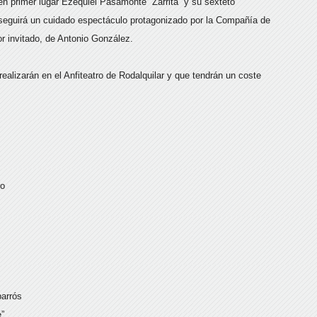
en primer lugar Ezequiel Pasamonte “Zarrita” y su sexteto
 seguirá un cuidado espectáculo protagonizado por la Compañía de
or invitado, de Antonio González.
ealizarán en el Anfiteatro de Rodalquilar y que tendrán un coste
ro
parrós
e”