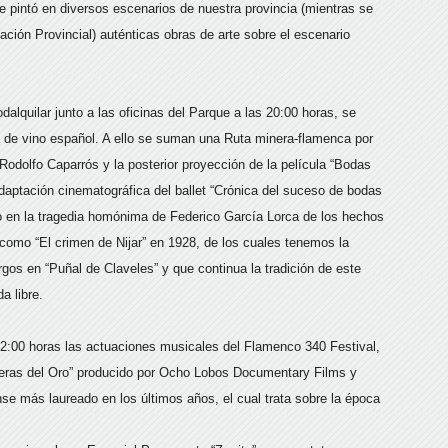
 pintó en diversos escenarios de nuestra provincia (mientras se
ación Provincial) auténticas obras de arte sobre el escenario
alquilar junto a las oficinas del Parque a las 20:00 horas, se
a de vino español. A ello se suman una Ruta minera-flamenca por
Rodolfo Caparrós y la posterior proyección de la película “Bodas
daptación cinematográfica del ballet “Crónica del suceso de bodas
o en la tragedia homónima de Federico García Lorca de los hechos
 como “El crimen de Nijar” en 1928, de los cuales tenemos la
gos en “Puñal de Claveles” y que continua la tradición de este
a libre.
 22:00 horas las actuaciones musicales del Flamenco 340 Festival,
meras del Oro” producido por Ocho Lobos Documentary Films y
nse más laureado en los últimos años, el cual trata sobre la época