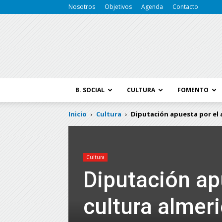
Nosotros
Objetivos
Agenda
Contacto
B. SOCIAL
CULTURA
FOMENTO
Inicio
Cultura
Diputación apuesta por el a
Cultura
Diputación apu
cultura almer