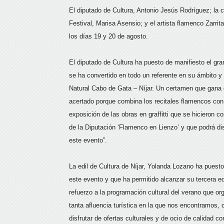
El diputado de Cultura, Antonio Jesús Rodríguez; la c
Festival, Marisa Asensio; y el artista flamenco Zarrit
los días 19 y 20 de agosto.
El diputado de Cultura ha puesto de manifiesto el gra
se ha convertido en todo un referente en su ámbito 
Natural Cabo de Gata – Níjar. Un certamen que gana 
acertado porque combina los recitales flamencos con a
exposición de las obras en graffitti que se hicieron 
de la Diputación ‘Flamenco en Lienzo’ y que podrá d
este evento”.
La edil de Cultura de Níjar, Yolanda Lozano ha puesto
este evento y que ha permitido alcanzar su tercera ed
refuerzo a la programación cultural del verano que o
tanta afluencia turística en la que nos encontramos,
disfrutar de ofertas culturales y de ocio de calidad