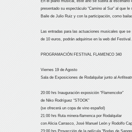
En el plano musical, este año se subirá al escenario 
presentado su espectáculo “Camino al Sur” al que le
Baile de Julio Ruiz y con la participación, como baila
Las entradas para las actuaciones musicales que se r
de 10 euros, podrán adquirirse en la web del Festival.
PROGRAMACIÓN FESTIVAL FLAMENCO 340
Viernes 19 de Agosto
Sala de Exposiciones de Rodalquilar junto al Anfiteat
20:00 hrs Inauguración exposición “Flamencolor”
de Niko Rodríguez “STOOK”
(se ofrecerá un copa de vino español)
21:00 hrs Ruta minera-flamenca por Rodalquilar
con Alicia Carrasco, José Manuel León y Rodolfo Ca
23:00 hrs Proyección de la película “Bodas de Sangr