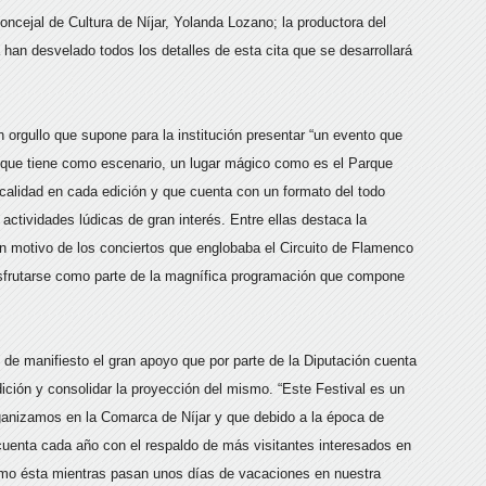
oncejal de Cultura de Níjar, Yolanda Lozano; la productora del
a han desvelado todos los detalles de esta cita que se desarrollará
n orgullo que supone para la institución presentar “un evento que
y que tiene como escenario, un lugar mágico como es el Parque
calidad en cada edición y que cuenta con un formato del todo
ctividades lúdicas de gran interés. Entre ellas destaca la
con motivo de los conciertos que englobaba el Circuito de Flamenco
isfrutarse como parte de la magnífica programación que compone
 de manifiesto el gran apoyo que por parte de la Diputación cuenta
ición y consolidar la proyección del mismo. “Este Festival es un
rganizamos en la Comarca de Níjar y que debido a la época de
 cuenta cada año con el respaldo de más visitantes interesados en
 como ésta mientras pasan unos días de vacaciones en nuestra