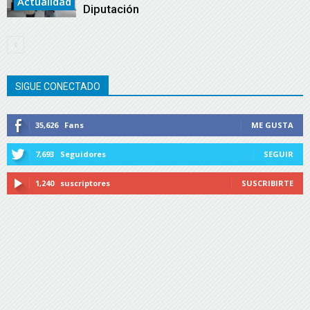
Actualidad
Diputación
SIGUE CONECTADO
35,626
Fans
ME GUSTA
7,693
Seguidores
SEGUIR
1,240
suscriptores
SUSCRIBIRTE