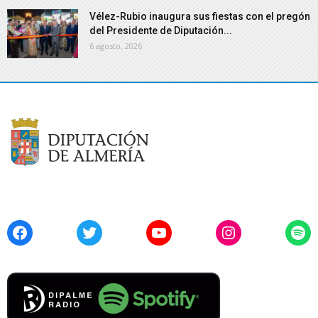
Vélez-Rubio inaugura sus fiestas con el pregón
del Presidente de Diputación...
6 agosto, 2026
Facebook
Twitter
YouTube
Instagram
Spo