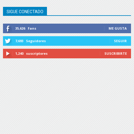
SIGUE CONECTADO
35,626
Fans
ME GUSTA
7,693
Seguidores
SEGUIR
1,240
suscriptores
SUSCRIBIRTE