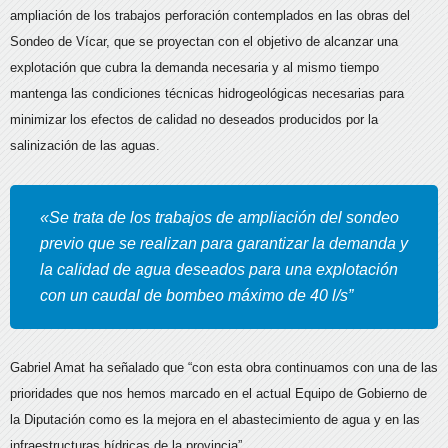
ampliación de los trabajos perforación contemplados en las obras del
Sondeo de Vícar, que se proyectan con el objetivo de alcanzar una
explotación que cubra la demanda necesaria y al mismo tiempo
mantenga las condiciones técnicas hidrogeológicas necesarias para
minimizar los efectos de calidad no deseados producidos por la
salinización de las aguas.
«Se trata de los trabajos de ampliación del sondeo
previo que se realizan para garantizar la demanda y
la calidad de agua deseados para una explotación
con un caudal de bombeo máximo de 40 l/s”
Gabriel Amat ha señalado que “con esta obra continuamos con una de las
prioridades que nos hemos marcado en el actual Equipo de Gobierno de
la Diputación como es la mejora en el abastecimiento de agua y en las
infraestructuras hídricas de la provincia”.