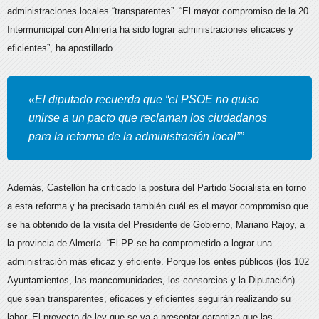
administraciones locales “transparentes”.
“El mayor compromiso de la 20
Intermunicipal con Almería ha sido lograr administraciones eficaces y
eficientes”, ha apostillado.
«El diputado recuerda que “el PSOE no quiso
unirse a un pacto que reclaman los ciudadanos
para la reforma de la administración local””
Además, Castellón ha criticado la postura del Partido Socialista en torno
a esta reforma y ha precisado también cuál es el mayor compromiso que
se ha obtenido de la visita del Presidente de Gobierno, Mariano Rajoy, a
la provincia de Almería. “El PP se ha comprometido a lograr una
administración más eficaz y eficiente. Porque los entes públicos (los 102
Ayuntamientos, las mancomunidades, los consorcios y la Diputación)
que sean transparentes, eficaces y eficientes seguirán realizando su
labor. El proyecto de ley que se va a presentar garantiza que las