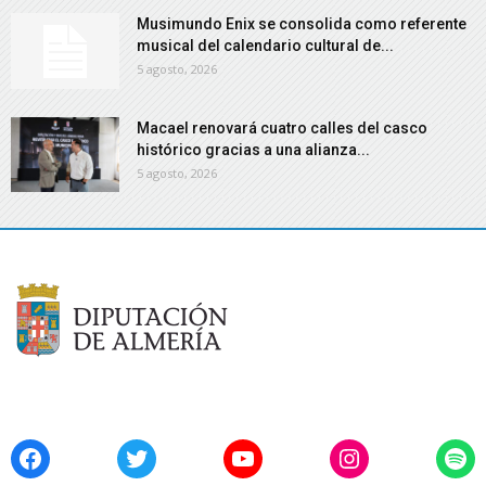
Musimundo Enix se consolida como referente
musical del calendario cultural de...
5 agosto, 2026
Macael renovará cuatro calles del casco
histórico gracias a una alianza...
5 agosto, 2026
Facebook
Twitter
YouTube
Instagram
Spo