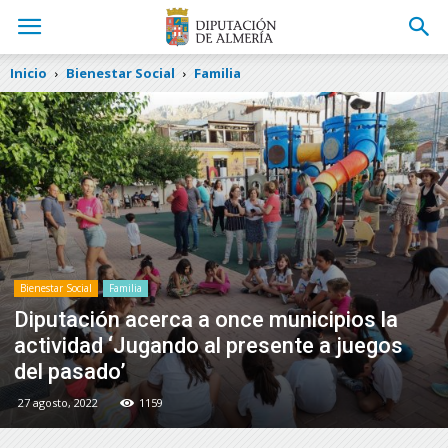
Inicio
Bienestar Social
Familia
Bienestar Social
Familia
Diputación acerca a once municipios la
actividad ‘Jugando al presente a juegos
del pasado’
27 agosto, 2022
1159