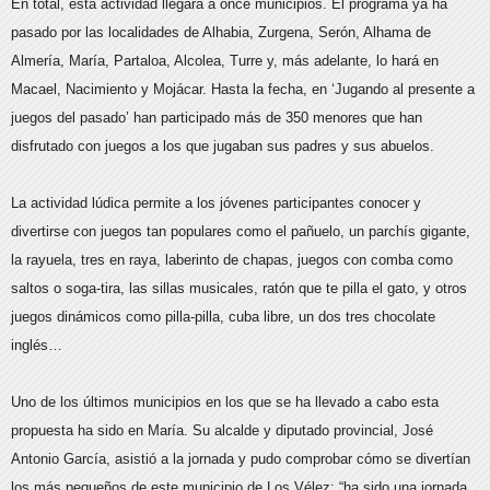
En total, esta actividad llegará a once municipios. El programa ya ha
pasado por las localidades de Alhabia, Zurgena, Serón, Alhama de
Almería, María, Partaloa, Alcolea, Turre y, más adelante, lo hará en
Macael, Nacimiento y Mojácar. Hasta la fecha, en ‘Jugando al presente a
juegos del pasado’ han participado más de 350 menores que han
disfrutado con juegos a los que jugaban sus padres y sus abuelos.
La actividad lúdica permite a los jóvenes participantes conocer y
divertirse con juegos tan populares como el pañuelo, un parchís gigante,
la rayuela, tres en raya, laberinto de chapas, juegos con comba como
saltos o soga-tira, las sillas musicales, ratón que te pilla el gato, y otros
juegos dinámicos como pilla-pilla, cuba libre, un dos tres chocolate
inglés…
Uno de los últimos municipios en los que se ha llevado a cabo esta
propuesta ha sido en María. Su alcalde y diputado provincial, José
Antonio García, asistió a la jornada y pudo comprobar cómo se divertían
los más pequeños de este municipio de Los Vélez: “ha sido una jornada