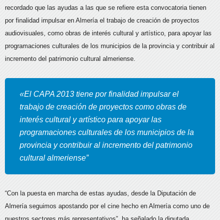
recordado que las ayudas a las que se refiere esta convocatoria tienen
por finalidad impulsar en Almería el trabajo de creación de proyectos
audiovisuales, como obras de interés cultural y artístico, para apoyar las
programaciones culturales de los municipios de la provincia y contribuir al
incremento del patrimonio cultural almeriense.
«El CAPA 2013 tiene por finalidad impulsar el
trabajo de creación de proyectos como obras de
interés cultural y artístico para apoyar las
programaciones culturales de los municipios de la
provincia y contribuir al incremento del patrimonio
cultural almeriense”
“Con la puesta en marcha de estas ayudas, desde la Diputación de
Almería seguimos apostando por el cine hecho en Almería como uno de
nuestros sectores más representativos”, ha señalado la diputada.