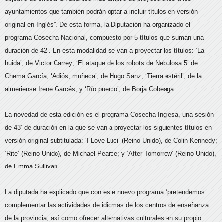
ayuntamientos que también podrán optar a incluir títulos en versión
original en Inglés”. De esta forma, la Diputación ha organizado el
programa Cosecha Nacional, compuesto por 5 títulos que suman una
duración de 42’. En esta modalidad se van a proyectar los títulos: ‘La
huida’, de Victor Carrey; ‘El ataque de los robots de Nebulosa 5’ de
Chema García; ‘Adiós, muñeca’, de Hugo Sanz; ‘Tierra estéril’, de la
almeriense Irene Garcés; y ‘Río puerco’, de Borja Cobeaga.
La novedad de esta edición es el programa Cosecha Inglesa, una sesión
de 43’ de duración en la que se van a proyectar los siguientes títulos en
versión original subtitulada: ‘I Love Luci’ (Reino Unido), de Colin Kennedy;
‘Rite’ (Reino Unido), de Michael Pearce; y ‘After Tomorrow’ (Reino Unido),
de Emma Sullivan.
La diputada ha explicado que con este nuevo programa “pretendemos
complementar las actividades de idiomas de los centros de enseñanza
de la provincia, así como ofrecer alternativas culturales en su propio