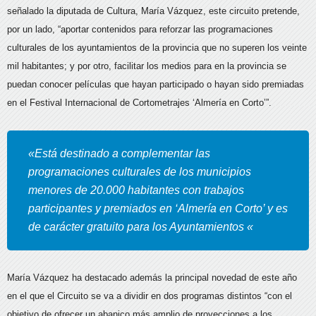
señalado la diputada de Cultura, María Vázquez, este circuito pretende,
por un lado, “aportar contenidos para reforzar las programaciones
culturales de los ayuntamientos de la provincia que no superen los veinte
mil habitantes; y por otro, facilitar los medios para en la provincia se
puedan conocer películas que hayan participado o hayan sido premiadas
en el Festival Internacional de Cortometrajes ‘Almería en Corto’”.
«Está destinado a complementar las
programaciones culturales de los municipios
menores de 20.000 habitantes con trabajos
participantes y premiados en ‘Almería en Corto’ y es
de carácter gratuito para los Ayuntamientos «
María Vázquez ha destacado además la principal novedad de este año
en el que el Circuito se va a dividir en dos programas distintos “con el
objetivo de ofrecer un abanico más amplio de proyecciones a los