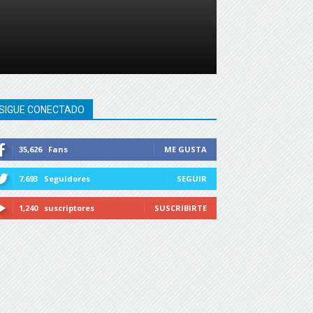
SIGUE CONECTADO
35,626
Fans
ME GUSTA
7,693
Seguidores
SEGUIR
1,240
suscriptores
SUSCRIBIRTE