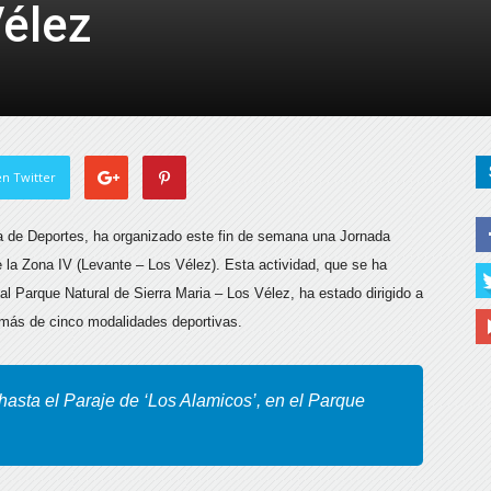
élez
de
Almería
n Twitter
ea de Deportes, ha organizado este fin de semana una Jornada
 la Zona IV (Levante – Los Vélez). E
sta actividad, que se ha
 al Parque Natural de Sierra Maria – Los Vélez, ha estado dirigido a
 más de cinco modalidades deportivas.
hasta el Paraje de ‘Los Alamicos’, en el Parque