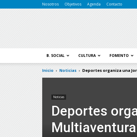
Nosotros
Objetivos
Agenda
Contacto
B. SOCIAL
CULTURA
FOMENTO
Inicio
Noticias
Deportes organiza una Jor
Noticias
Deportes org
Multiaventura