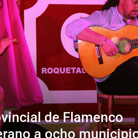
de
Almería
ovincial de Flamenco
verano a ocho municipi