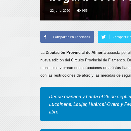
22 julio, 2020
955
Compartir en Facebook
Compartir e
La
Diputación Provincial de Almería
apuesta por el
nueva edición del Circuito Provincial de Flamenco. D
municipios vibrarán con actuaciones de artistas flamen
con las restricciones de aforo y las medidas de segur
Desde mañana y hasta el 26 de septie
Lucainena, Laujar, Huércal-Overa y Pec
libre