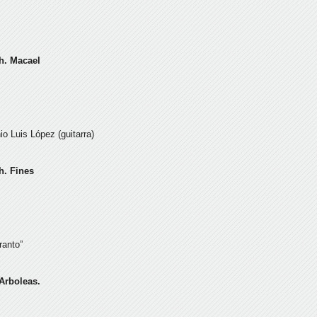
0h. Macael
o Luis López (guitarra)
h. Fines
ranto”
 Arboleas.