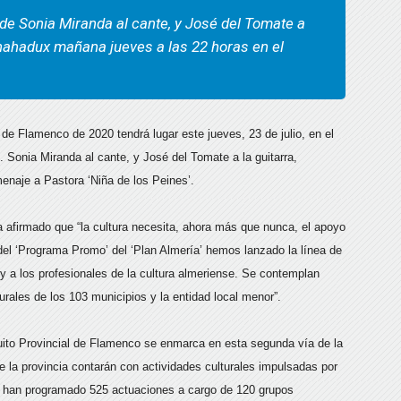
 de Sonia Miranda al cante, y José del Tomate a
Benahadux mañana jueves a las 22 horas en el
 de Flamenco de 2020 tendrá lugar este jueves, 23 de julio, en el
 Sonia Miranda al cante, y José del Tomate a la guitarra,
menaje a Pastora ‘Niña de los Peines’.
a afirmado que “la cultura necesita, ahora más que nunca, el apoyo
o del ‘Programa Promo’ del ‘Plan Almería’ hemos lanzado la línea de
r y a los profesionales de la cultura almeriense. Se contemplan
urales de los 103 municipios y la entidad local menor”.
cuito Provincial de Flamenco se enmarca en esta segunda vía de la
de la provincia contarán con actividades culturales impulsadas por
se han programado 525 actuaciones a cargo de 120 grupos