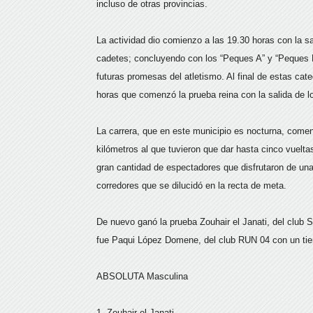
incluso de otras provincias.
La actividad dio comienzo a las 19.30 horas con la sal
cadetes; concluyendo con los “Peques A” y “Peques B
futuras promesas del atletismo. Al final de estas cat
horas que comenzó la prueba reina con la salida de l
La carrera, que en este municipio es nocturna, comenz
kilómetros al que tuvieron que dar hasta cinco vueltas. 
gran cantidad de espectadores que disfrutaron de una
corredores que se dilucidó en la recta de meta.
De nuevo ganó la prueba Zouhair el Janati, del club
fue Paqui López Domene, del club RUN 04 con un ti
ABSOLUTA Masculina
1. Zouhair el Janati