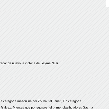
stacar de nuevo la victoria de Sayma Níjar
n la categoría masculina por Zouhair el Janati, En categoría
r Gálvez. Mientas que por equipos, el primer clasificado es Sayma