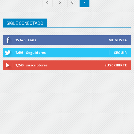
5
6
7
SIGUE CONECTADO
35,626
Fans
ME GUSTA
7,693
Seguidores
SEGUIR
1,240
suscriptores
SUSCRIBIRTE