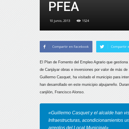
PFEA
10 junio, 2013
1524
Compartir en Facebook
Compartir e
El Plan de Fomento del Empleo Agrario que gestiona l
de Canjáyar obras e inversiones por valor de más de
Guillermo Casquet, ha visitado el municipio para inte
han desarrollado en este municipio alpujarreño. Dura
canjilón, Francisco Alonso.
«Guillermo Casquet y el alcalde han vis
Infraestructuras, acondicionamientos ur
arreglos del Local Municipal»