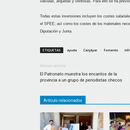
válvulas, arquetas y ventosas. Para ello se ha previ
Todas estas inversiones incluyen los costes salarial
el SPEE; así como los costes de los materiales neces
Diputación y Junta.
ETIQUETAS
ayuda
Canjáyar
Fomento
inf
Artículo anterior
El Patronato muestra los encantos de la
provincia a un grupo de periodistas checos
Artículo relacionados