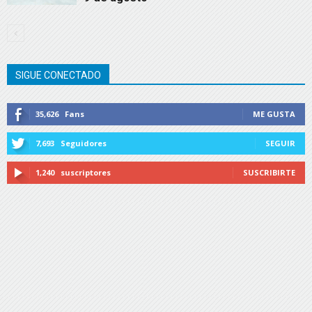
SIGUE CONECTADO
35,626
Fans
ME GUSTA
7,693
Seguidores
SEGUIR
1,240
suscriptores
SUSCRIBIRTE