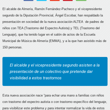
El alcalde de Almería, Ramón Fernández-Pacheco y el vicepresidente
segundo de la Diputación Provincial, Ángel Escobar, han respaldado la
presentación en sociedad de la nueva asociación ALTEA de padres de
niños con TEA (Trastorno del Espectro Autista) y TEL (Trastorno del
Lenguaje), que ha tenido lugar en el salón de actos de la Escuela
Municipal de Música de Almería (EMMA), y a la que han asistido más de
150 personas.
El alcalde y el vicepresidente segundo asisten a la
presentación de un colectivo que pretende dar
visibilidad a estos trastornos
Esta nueva asociación nace “para echar una mano a familias con niños
con trastorno del espectro autista o con trastorno específico del lenguaje,
para visibilizar este problema y para intentar normalizar la vida de estos