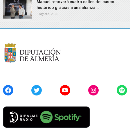
Macael renovará cuatro calles del casco
histórico gracias a una alianza...
5 agosto, 2026
Facebook
Twitter
YouTube
Instagram
Spo